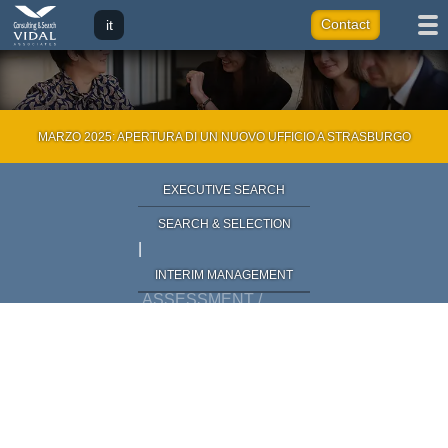
it
Contact
fr
eng
ar
MARZO 2025: APERTURA DI UN NUOVO UFFICIO A STRASBURGO
EXECUTIVE SEARCH
|
SEARCH & SELECTION
|
INTERIM MANAGEMENT
|
ASSESSMENT /
VALUTAZIONE DEL
POTENZIALE
|
TALENT
MANAGEMENT