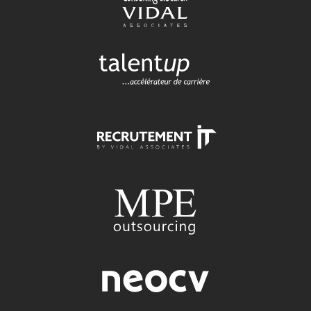
conseil en recrutement et
approche directe
TALENTUP
découvrez notre site carrière
RECRUTEMENT-IT
toutes nos offres d'emploi dans
l'univers numérique
MPE OUTSOURCING
conseil et recrutement énergie, oil
& gas
NEOCV
application tracking system